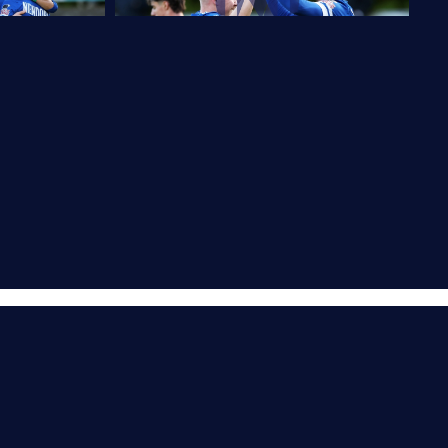
erband Deutscher Sportjournalisten e.V. und AIPS
Impressum
AGB
Datenschutz