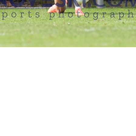
EN MÜSSEN EINEN LOGIN ANFORDERN, UM FOTOS ERWERBEN 
FC TÜRKIYE VS. TURA HARKSHEIDE 4:0 (1:0
07.09.2025
Hamburg, Deutschland, 07.09.2025
FC Türkiye vs. TuRa Harksheide 4:0 (1:0), Sportplatz Fährstraße