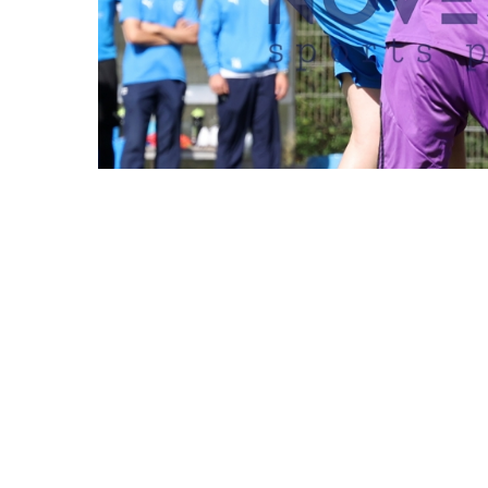
REDAKTIONEN MÜSSEN EINEN LOGIN
USC PALOMA
07.09.2025
DATUM
Hamburg, Deutschland,
BESCHREIBUNG
USC Paloma vs. HEBC 1: