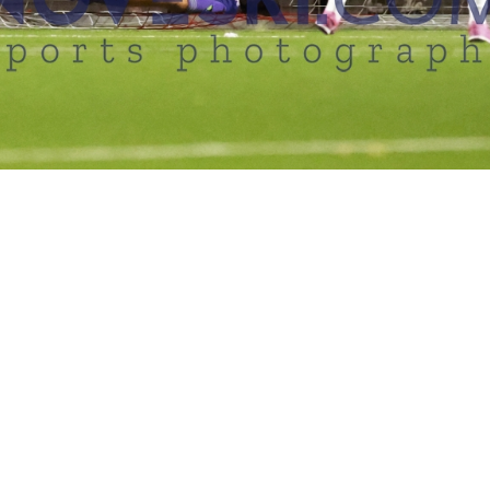
EN MÜSSEN EINEN LOGIN ANFORDERN, UM FOTOS ERWERBEN 
TUS OSDORF VS. TBS PINNEBERG 1:3 (0:1)
05.09.2025
Hamburg, Deutschland, 05.09.2025
TuS Osdorf vs. TBS Pinneberg 1:3 (0:1), Sportplatz Blomkamp