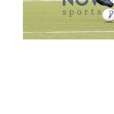
REDAKTIONEN MÜSSEN EINEN LOGIN
HEBC VS. SV HALST
DATUM
31.08.2025
BESCHREIBUNG
Hamburg, Deuts