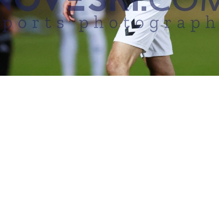
EN MÜSSEN EINEN LOGIN ANFORDERN, UM FOTOS ERWERBEN 
C VORAN OHE VS. ETSV HAMBURG 0:3 (0:
27.08.2025
Reinbek, Deutschland, 27.08.2025
FC Voran Ohe vs. ETSV Hamburg 0:3 (0:3), Hans-Heinrich-Hack