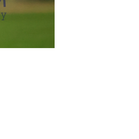
ZU KÖNNEN.
3)
mack-Stadion