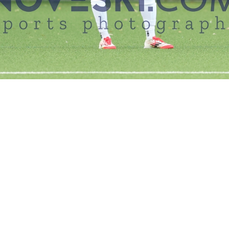
EN MÜSSEN EINEN LOGIN ANFORDERN, UM FOTOS ERWERBEN 
ORDIA HAMBURG VS. BRAMFELDER SV 3:2 
15.08.2025
Hamburg, Deutschland, 15.08.2025
Concordia Hamburg vs. Bramfelder SV 3:2 (1:1), Sportplatz Bek