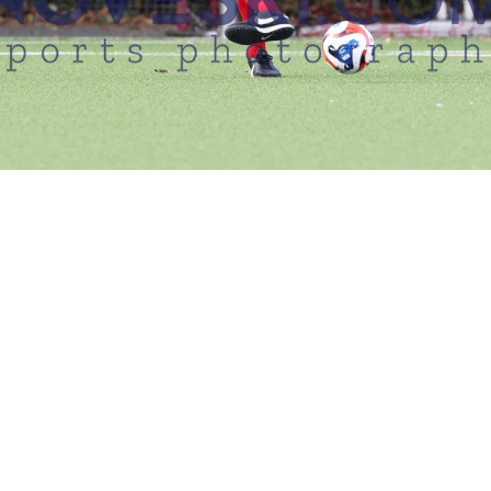
EN MÜSSEN EINEN LOGIN ANFORDERN, UM FOTOS ERWERBEN 
ORDIA HAMBURG VS. BRAMFELDER SV 3:2 
15.08.2025
Hamburg, Deutschland, 15.08.2025
Concordia Hamburg vs. Bramfelder SV 3:2 (1:1), Sportplatz Bek