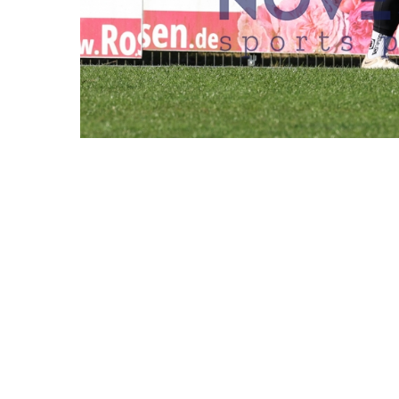
REDAKTIONEN MÜSSEN EINEN LOGIN
ALTONA 93 
29.03.2025
DATUM
Hamburg, Deutschland,
BESCHREIBUNG
Altona 93 vs. USC Palo